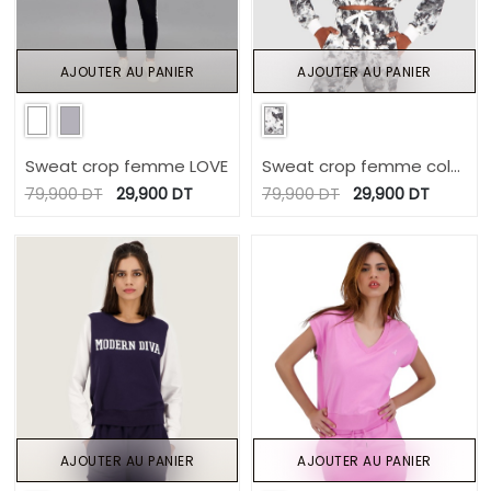
AJOUTER AU PANIER
AJOUTER AU PANIER
Sweat crop femme LOVE
Sweat crop femme col
cheminée imprimé tie
79,900
DT
29,900
DT
79,900
DT
29,900
DT
dye
AJOUTER AU PANIER
AJOUTER AU PANIER