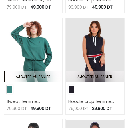
LIVING MORE SUSTAINABLY
79,900
DT
49,900
DT
99,900
DT
49,900
DT
AJOUTER AU PANIER
AJOUTER AU PANIER
Sweat femme
Hoodie crop femme
TATOUAGE BERBERE
sans manches
79,900
DT
49,900
DT
79,900
DT
29,900
DT