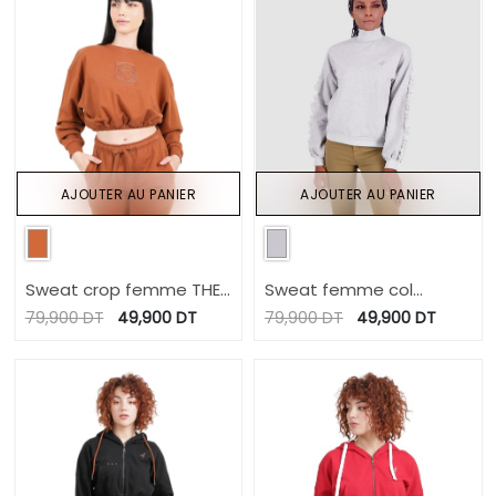
AJOUTER AU PANIER
AJOUTER AU PANIER
Sweat crop femme THE
Sweat femme col
CAMEL
cheminée avec volant
79,900
DT
49,900
DT
79,900
DT
49,900
DT
sur les manches et
broderie