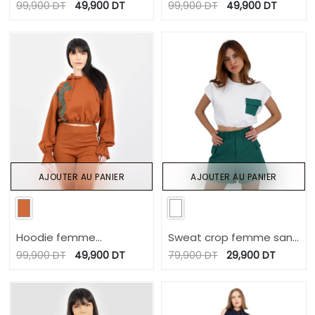
épaule dénudée
épaule dénudée
99,900
DT
49,900
DT
99,900
DT
49,900
DT
AJOUTER AU PANIER
AJOUTER AU PANIER
Hoodie femme
Sweat crop femme sans
manches poète
manches avec poche
99,900
DT
49,900
DT
79,900
DT
29,900
DT
CACTUS
contrasté et cord
stopper