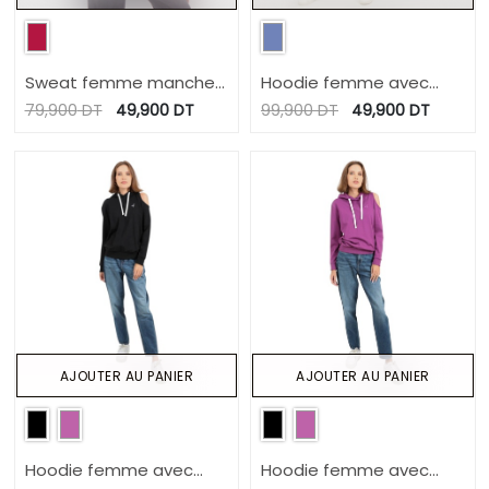
Sweat femme manches
Hoodie femme avec
bouffantes BANDANA
broderie
79,900
DT
49,900
DT
99,900
DT
49,900
DT
AJOUTER AU PANIER
AJOUTER AU PANIER
Hoodie femme avec
Hoodie femme avec