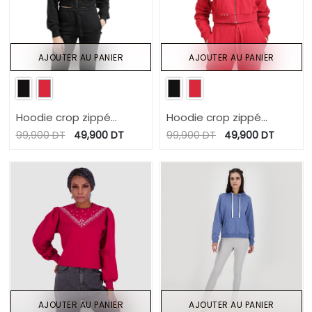
AJOUTER AU PANIER
AJOUTER AU PANIER
Hoodie crop zippé
Hoodie crop zippé
femme avec détails
femme avec détails
99,900
DT
49,900
DT
99,900
DT
49,900
DT
couture
couture
AJOUTER AU PANIER
AJOUTER AU PANIER