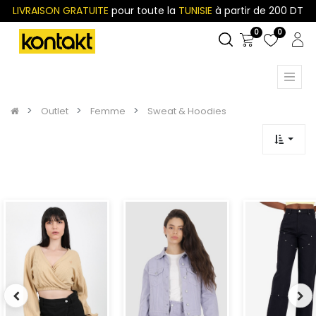
LIVRAISON GRATUITE
pour toute la
TUNISIE
à partir de 200 DT
0
0
Outlet
Femme
Sweat & Hoodies