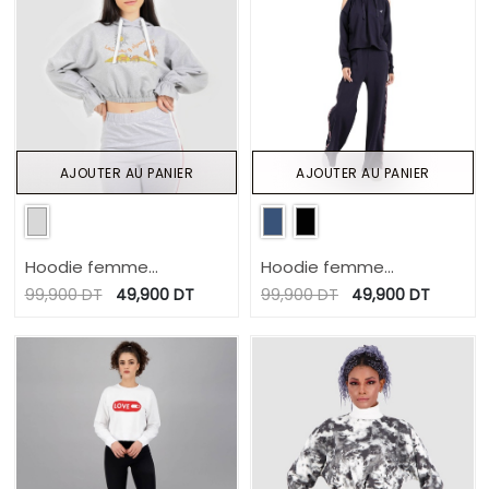
AJOUTER AU PANIER
AJOUTER AU PANIER
Hoodie femme
Hoodie femme
manches poète زين
manches tombantes
99,900
DT
49,900
DT
99,900
DT
49,900
DT
الصحراء و بهجتها