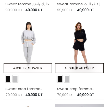
Sweat femme إنقطع البث
Sweat femme خليك واضح
99,900
DT
49,900
DT
99,900
DT
49,900
DT
AJOUTER AU PANIER
AJOUTER AU PANIER
Sweat crop femme
Sweat crop femme
avec broderie
avec broderie
79,900
DT
49,900
DT
79,900
DT
49,900
DT