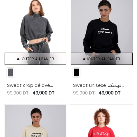
AJOUTER AU PANIER
AJOUTER AU PANIER
Sweat crop délavé
Sweat unisexe فهمتكم
femme col cheminé
وفهمت الجميع
99,900
DT
49,900
DT
99,900
DT
49,900
DT