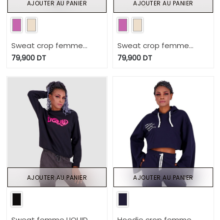
AJOUTER AU PANIER
AJOUTER AU PANIER
Sweat crop femme
Sweat crop femme
avec col cheminée
avec col cheminée
79,900
DT
79,900
DT
AJOUTER AU PANIER
AJOUTER AU PANIER
Sweat femme LIQUID
Hoodie crop femme