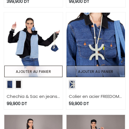
Heavy Used Effect -
Modular - TUNIS FASHION
399,900
DT
99,900
DT
TUNIS FASHION WEEK
WEEK 2024
2024
AJOUTER AU PANIER
AJOUTER AU PANIER
Chechia & Sac en jeans
Colier en acier FREEDOM
Modular - TUNIS FASHION
UPCYCLING METHODS -
99,900
DT
59,900
DT
WEEK 2024
TUNIS FASHION WEEK
2024