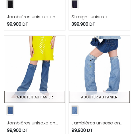
Jambières unisexe en
Straight unisexe
jeans IMPRIME BERBERE
selvedge avec revers en
99,900
DT
399,900
DT
HEAVY PRINT AND LASER -
jeans Selvedge And Raw
TUNIS FASHION WEEK
Look - TUNIS FASHION
2024
WEEK 2024
AJOUTER AU PANIER
AJOUTER AU PANIER
Jambières unisexe en
Jambières unisexe en
jeans Modular - TUNIS
jeans UPCYCLING
99,900
DT
99,900
DT