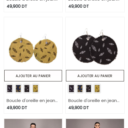
HEAVY PRINT EFFECT -
HEAVY PRINT EFFECT -
49,900
DT
49,900
DT
TUNIS FASHION WEEK
TUNIS FASHION WEEK
2024
2024
AJOUTER AU PANIER
AJOUTER AU PANIER
Boucle d'oreille en jeans
Boucle d'oreille en jeans
HEAVY PRINT EFFECT -
HEAVY PRINT EFFECT -
49,900
DT
49,900
DT
TUNIS FASHION WEEK
TUNIS FASHION WEEK
2024
2024