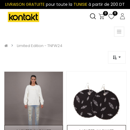
LIVRAISON GRATUITE
pour toute la
TUNISIE
à partir de 200 DT
0
0
Limited Edition - TNFW24