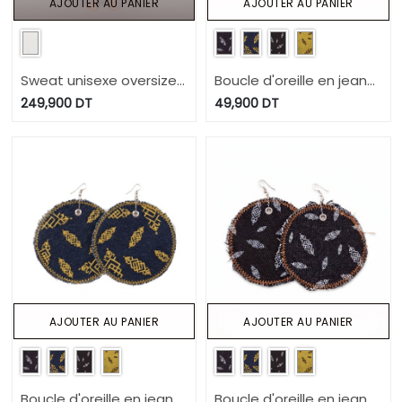
AJOUTER AU PANIER
AJOUTER AU PANIER
Sweat unisexe oversized
Boucle d'oreille en jeans
كون كيما انتي Selvedge
HEAVY PRINT EFFECT -
249,900
DT
49,900
DT
And Raw Look - TUNIS
TUNIS FASHION WEEK
FASHION WEEK 2024
2024
AJOUTER AU PANIER
AJOUTER AU PANIER
Boucle d'oreille en jeans
Boucle d'oreille en jeans