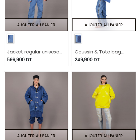
AJOUTER AU PANIER
AJOUTER AU PANIER
Jacket regular unisexe
Coussin & Tote bag
Modular - TUNIS FASHION
format 60/50 en jeans
599,900
DT
249,900
DT
WEEK 2024
Modular - TUNIS FASHION
WEEK 2024
AJOUTER AU PANIER
AJOUTER AU PANIER