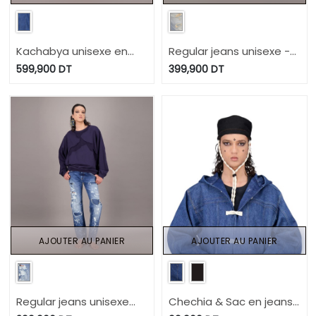
Kachabya unisexe en
Regular jeans unisexe -
jeans UPCYCLING
TUNIS FASHION WEEK
599,900
DT
399,900
DT
METHODS - TUNIS
2024
FASHION WEEK 2024
AJOUTER AU PANIER
AJOUTER AU PANIER
Regular jeans unisexe
Chechia & Sac en jeans