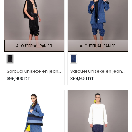
AJOUTER AU PANIER
AJOUTER AU PANIER
Saroual unisexe en jeans
Sarouel unisexe en jeans
IMPRIME BERBERE HEAVY
UPCYCLING METHODS
399,900
DT
399,900
DT
PRINT AND LASER TNFW
TNFW