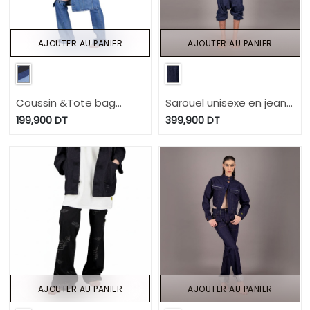
AJOUTER AU PANIER
AJOUTER AU PANIER
Coussin &Tote bag
Sarouel unisexe en jeans
format 49/39 en jeans
Selvedge And Raw Look
199,900
DT
399,900
DT
Modular - TUNIS FASHION
TNFW
WEEK 2024
AJOUTER AU PANIER
AJOUTER AU PANIER