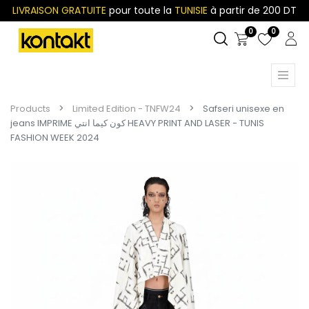
LIVRAISON GRATUITE
pour toute la
TUNISIE
à partir de 200 DT
0
0
Products
Limited Edition - TNFW24
Safseri unisexe en
jeans IMPRIME كون كيما انتي HEAVY PRINT AND LASER - TUNIS
FASHION WEEK 2024