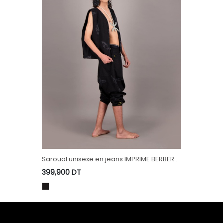
Saroual unisexe en jeans IMPRIME BERBERE
HEAVY PRINT AND LASER TNFW
399,900
DT