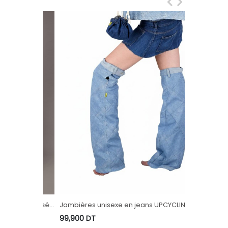
 matelassé
Jambières unisexe en jeans UPCYCLING
Chechia & 
 TUNIS
METHODS - TUNIS FASHION WEEK 2024
FASHION W
99,900
DT
99,900
DT