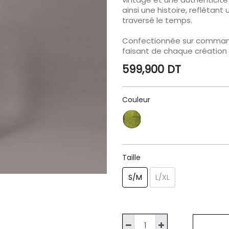
ainsi une histoire, reflétan
traversé le temps.
Confectionnée sur command
faisant de chaque création 
599,900
DT
Couleur
Taille
S/M
L/XL