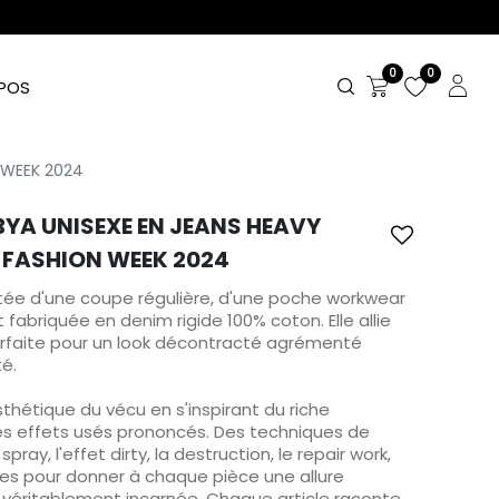
0
0
POS
 WEEK 2024
A UNISEXE EN JEANS HEAVY
S FASHION WEEK 2024
tée d'une coupe régulière, d'une poche workwear
 fabriquée en denim rigide 100% coton. Elle allie
parfaite pour un look décontracté agrémenté
é.
sthétique du vécu en s'inspirant du riche
es effets usés prononcés. Des techniques de
spray, l'effet dirty, la destruction, le repair work,
isées pour donner à chaque pièce une allure
 véritablement incarnée. Chaque article raconte