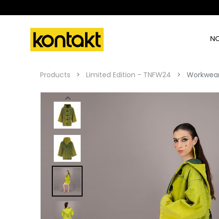
N
Products
Limited Edition - TNFW24
Workwear