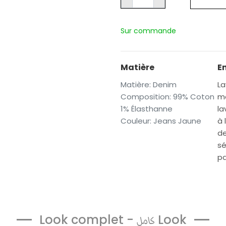
Sur commande
Matière
E
Matière
:
Denim
La
Composition
:
99% Coton
ma
1% Élasthanne
la
Couleur
:
Jeans Jaune
à 
de
sé
pa
Look complet -
Look
كامل