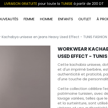
LIVRAISON GRATUITE
pour toute la
TUNISIE
à partir de 200 DT
OUVEAUTÉS
FEMME
HOMME
ENFANTS
OUTLET
À PRO
 Kachabya unisexe en jeans Heavy Used Effect - TUNIS FASHION
WORKWEAR KACHABY
USED EFFECT - TUNI
Cette kachabia unisexe, do
et d'un imprimé berbère, est
authenticité et praticité, 
d'une touche de personnalit
Cette collection célèbre l'e
patrimoine tunisien, avec d
lavage variées, telles que le 
et la surteinture, sont util
vintage et une authenticité