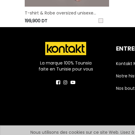
T-shirt & Robe oversized unisexe
Modular MOTIF BERBERE HEAVY PRINT AND
199,900
DT
LASER - TUNIS FASHION WEEK 2024
ENTRE
La marque 100% Tounsia
Kontakt
faite en Tunisie pour vous
Notre his
Nos bout
Nous utilisons des cookies sur ce site Web. Lisez à