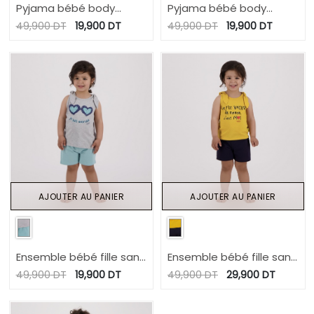
Pyjama bébé body
Pyjama bébé body
côtelé manches longues
côtelé manches longues
49,900
DT
19,900
DT
49,900
DT
19,900
DT
AJOUTER AU PANIER
AJOUTER AU PANIER
Ensemble bébé fille sans
Ensemble bébé fille sans
manches JE SUIS
manches LE PETIT AMOUR
49,900
DT
19,900
DT
49,900
DT
29,900
DT
ADORABLE