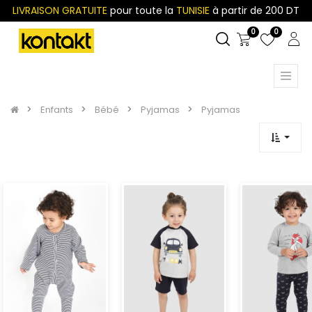
LIVRAISON GRATUITE
pour toute la
TUNISIE
à partir de 200 DT
0
0
Enfants
Bébé
Pyjamas
Pyjamas