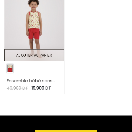
AJOUTER AU PANIER
Ensemble bébé sans
manches avec biais
49,900
DT
19,900
DT
contrasté imprimé
voiture