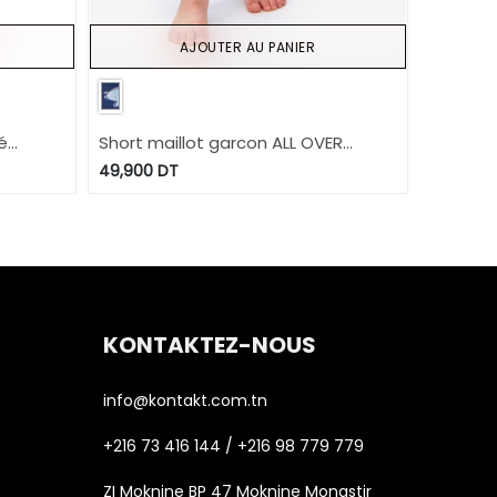
AJOUTER AU PANIER
é
Short maillot garcon ALL OVER
TORTUE DE MER
49,900
DT
KONTAKTEZ-NOUS
info@kontakt.com.tn
+216 73 416 144 / +216 98 779 779
ZI Moknine BP 47 Moknine Monastir