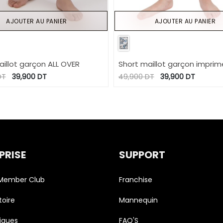
AJOUTER AU PANIER
AJOUTER AU PANIER
aillot garçon ALL OVER
Short maillot garçon imprim
PALMIER
DT
39,900
DT
49,900
DT
39,900
DT
PRISE
SUPPORT
 Member Club
Franchise
toire
Mannequin
iques
FAQ'S