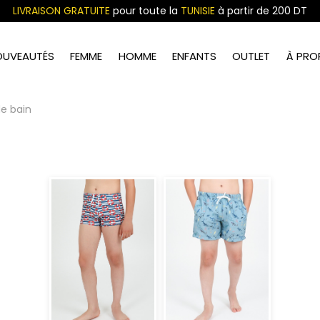
LIVRAISON GRATUITE
pour toute la
TUNISIE
à partir de 200 DT
OUVEAUTÉS
FEMME
HOMME
ENFANTS
OUTLET
À PRO
de bain