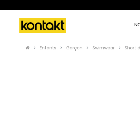
N
Enfants
Garçon
Swimwear
Short 