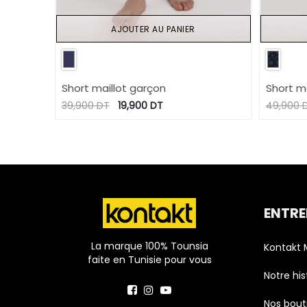
AJOUTER AU PANIER
Short maillot garçon
Short m
39,900
DT
19,900
DT
49,900
ENTRE
La marque 100% Tounsia
Kontakt
faite en Tunisie pour vous
Notre his
Nos bout