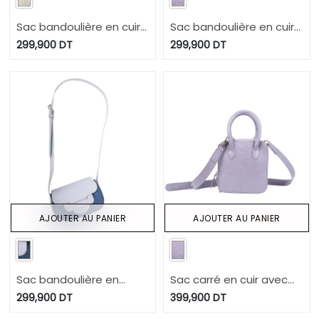
Sac bandoulière en cuir -
Sac bandoulière en cuir -
SAGHIRA
SAGHIRA
299,900
DT
299,900
DT
AJOUTER AU PANIER
AJOUTER AU PANIER
Sac bandoulière en
Sac carré en cuir avec
jeans - SAGHIRA
bandoulière amovible -
299,900
DT
399,900
DT
DONIA