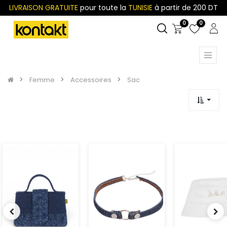
LIVRAISON GRATUITE
pour toute la
TUNISIE
à partir de 200 DT
0
0
Femme
Accessoires
Sac