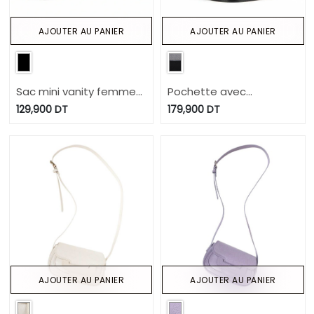
AJOUTER AU PANIER
AJOUTER AU PANIER
Sac mini vanity femme
Pochette avec
en jeans et cuir
bandouliere en jeans et
129,900
DT
179,900
DT
cuir
AJOUTER AU PANIER
AJOUTER AU PANIER