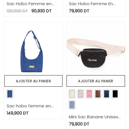
Sac Hobo Femme en
Sac Hobo Femme En
jeans
Jeans
129,900
DT
90,930
DT
79,900
DT
AJOUTER AU PANIER
AJOUTER AU PANIER
Sac hobo femme en
jeans
149,900
DT
Mini Sac Banane Unisexe
en jeans
79,900
DT