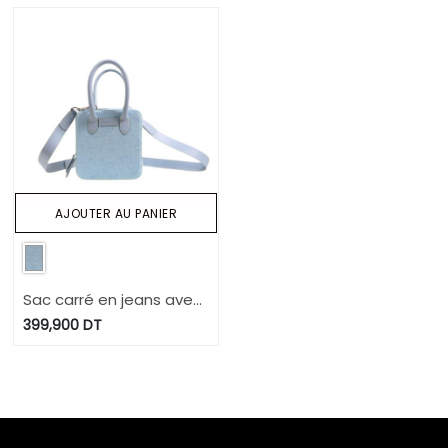
AJOUTER AU PANIER
Sac carré en jeans avec
bandoulière amovible -
399,900
DT
DONIA