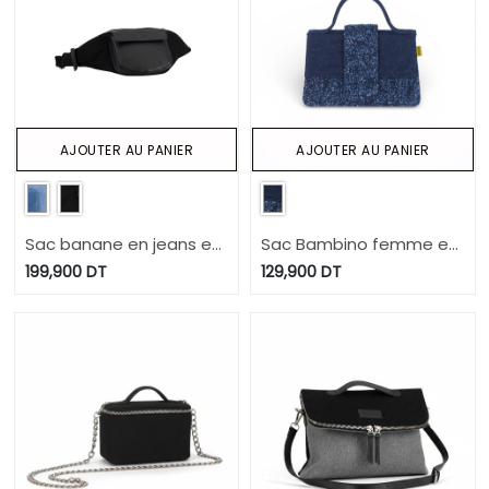
AJOUTER AU PANIER
AJOUTER AU PANIER
Sac banane en jeans et
Sac Bambino femme en
cuir
jeans et cuir
199,900
DT
129,900
DT