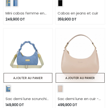
Mini cabas femme en
Cabas en jeans et cuir
jeans et cuir
249,900
DT
359,900
DT
AJOUTER AU PANIER
AJOUTER AU PANIER
Sac demi lune scrunchie
Sac demi lune en cuir -
femme en jeans et cuir
HLEL
149,900
DT
499,900
DT