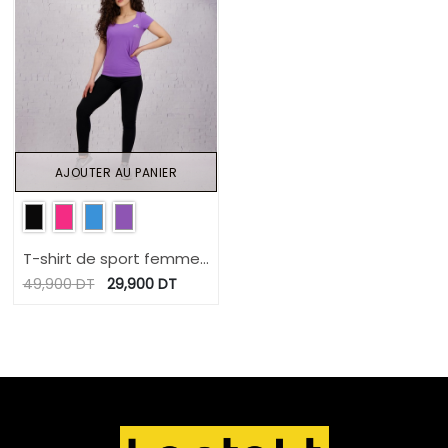
AJOUTER AU PANIER
T-shirt de sport femme
manches courtes
49,900
DT
29,900
DT