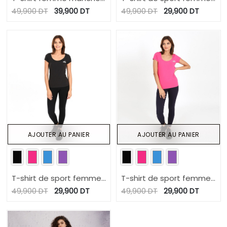
courtes avec noeuds sur
manches courtes
49,900
DT
39,900
DT
49,900
DT
29,900
DT
le cotés
AJOUTER AU PANIER
AJOUTER AU PANIER
T-shirt de sport femme
T-shirt de sport femme
manches courtes
manches courtes
49,900
DT
29,900
DT
49,900
DT
29,900
DT