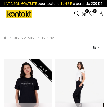
LIVRAISON GRATUITE
pour toute la
TUNISIE
à partir de 200 DT
0
0
Grande Taille
Femme
Solde