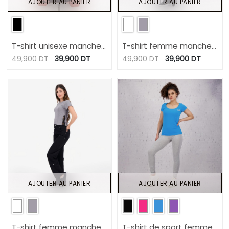
AJOUTER AU PANIER
AJOUTER AU PANIER
T-shirt unisexe manches
T-shirt femme manches
courtes KONTAKT TEES
courtes avec noeuds sur
49,900
DT
39,900
DT
49,900
DT
39,900
DT
le cotés
AJOUTER AU PANIER
AJOUTER AU PANIER
T-shirt femme manches
T-shirt de sport femme