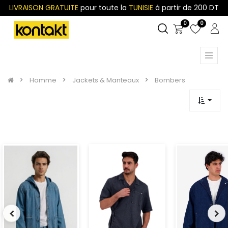
LIVRAISON GRATUITE
pour toute la
TUNISIE
à partir de 200 DT
0
0
Homme
Jackets & Manteaux
Bombers