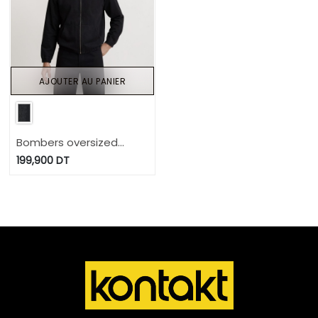
AJOUTER AU PANIER
Bombers oversized
unisexe à capuche
199,900
DT