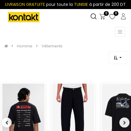
LIVRAISON GRATUITE
pour toute la
TUNISIE
à partir de 200 DT
0
0
Homme
Vêtements