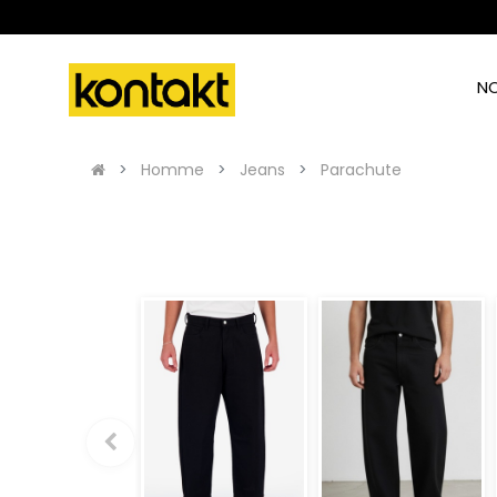
N
Homme
Jeans
Parachute