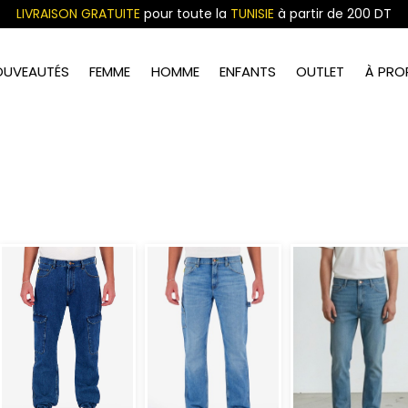
LIVRAISON GRATUITE
pour toute la
TUNISIE
à partir de 200 DT
OUVEAUTÉS
FEMME
HOMME
ENFANTS
OUTLET
À PRO